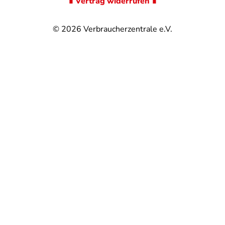
∎ Vertrag widerrufen ∎
© 2026
Verbraucherzentrale e.V.
@
@