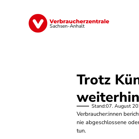
Direkt
zum
Inhalt
Finanzen
Digitales
Lebensmittel
Sachsen-Anhalt
Trotz Kün
weiterhin
Stand:
07. August 2
Verbraucher:innen beric
nie abgeschlossene oder
tun.