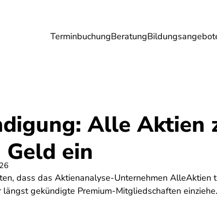
Terminbuchung
Beratung
Bildungsangebot
Umwelt
Gesundheit
Energie
Reis
digung: Alle Aktien 
 Geld ein
026
hten, dass das Aktienanalyse-Unternehmen AlleAktien t
 längst gekündigte Premium-Mitgliedschaften einziehe