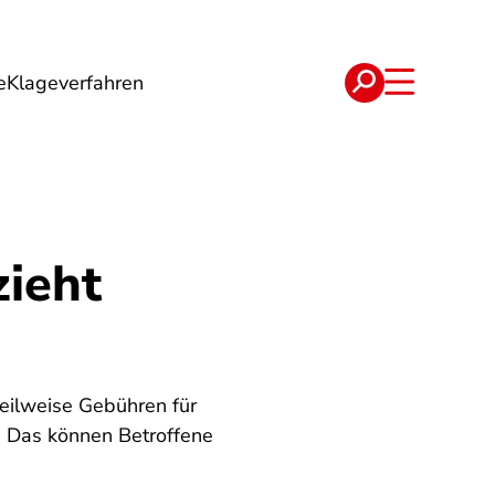
e
Klageverfahren
e
Verträge
zieht
eilweise Gebühren für
. Das können Betroffene