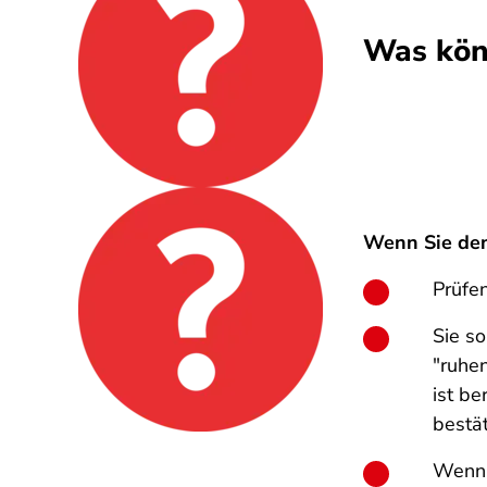
Was kön
Wenn Sie den
Prüfe
Sie so
"ruhe
ist b
bestät
Wenn