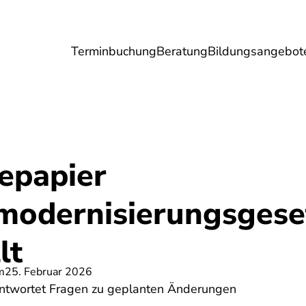
Terminbuchung
Beratung
Bildungsangebot
Umwelt
Gesundheit
Energie
Reis
epapier
odernisierungsgese
lt
m
25. Februar 2026
antwortet Fragen zu geplanten Änderungen