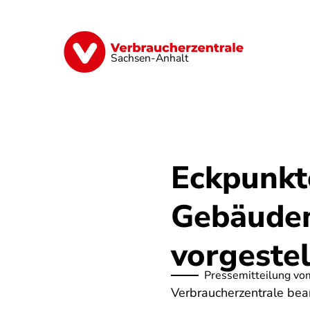
Direkt
zum
Inhalt
Finanzen
Digitales
Lebensmittel
Sachsen-Anhalt
Eckpunkt
Gebäudem
vorgestel
Pressemitteilung vo
Verbraucherzentrale be