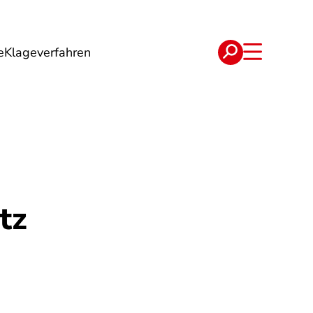
e
Klageverfahren
e
Verträge
tz