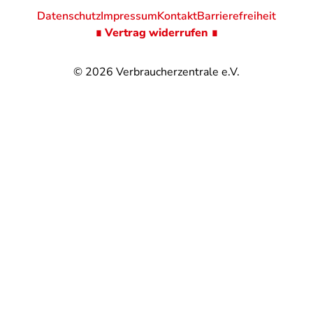
Datenschutz
Impressum
Kontakt
Barrierefreiheit
∎ Vertrag widerrufen ∎
© 2026
Verbraucherzentrale e.V.
@
@