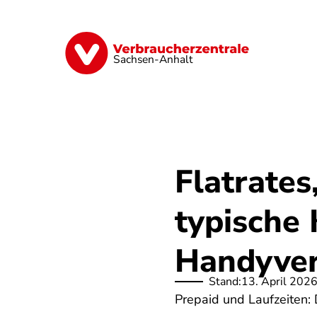
Direkt
zum
Inhalt
Finanzen
Digitales
Lebensmittel
Sachsen-Anhalt
Flatrates
typische 
Handyver
Stand:
13. April 202
Prepaid und Laufzeiten: