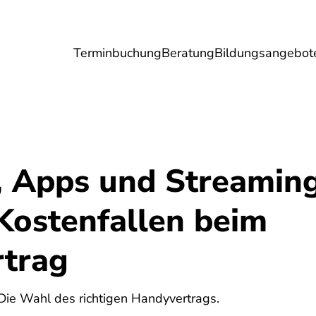
Terminbuchung
Beratung
Bildungsangebot
Umwelt
Gesundheit
Energie
Reis
, Apps und Streaming
Kostenfallen beim
trag
6
 Die Wahl des richtigen Handyvertrags.