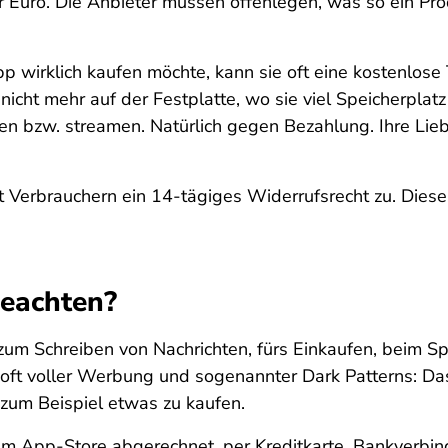
ar Euro. Die Anbieter müssen offenlegen, was so ein P
App wirklich kaufen möchte, kann sie oft eine kostenlos
icht mehr auf der Festplatte, wo sie viel Speicherplatz
en bzw. streamen. Natürlich gegen Bezahlung. Ihre Liebl
Verbrauchern ein 14-tägiges Widerrufsrecht zu. Dieses
beachten?
um Schreiben von Nachrichten, fürs Einkaufen, beim Sp
ft voller Werbung und sogenannter Dark Patterns: Das s
l, zum Beispiel etwas zu kaufen.
m App-Store abgerechnet, per Kreditkarte, Bankverbi