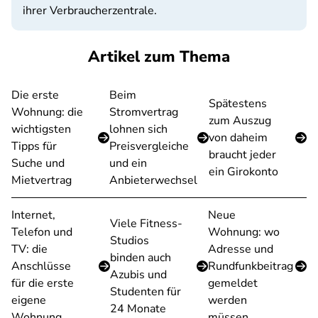
ihrer Verbraucherzentrale.
Artikel zum Thema
Die erste
Beim
Spätestens
Wohnung: die
Stromvertrag
zum Auszug
wichtigsten
lohnen sich
von daheim
Tipps für
Preisvergleiche
braucht jeder
Suche und
und ein
ein Girokonto
Mietvertrag
Anbieterwechsel
Internet,
Neue
Viele Fitness-
Telefon und
Wohnung: wo
Studios
TV: die
Adresse und
binden auch
Anschlüsse
Rundfunkbeitrag
Azubis und
für die erste
gemeldet
Studenten für
eigene
werden
24 Monate
Wohnung
müssen