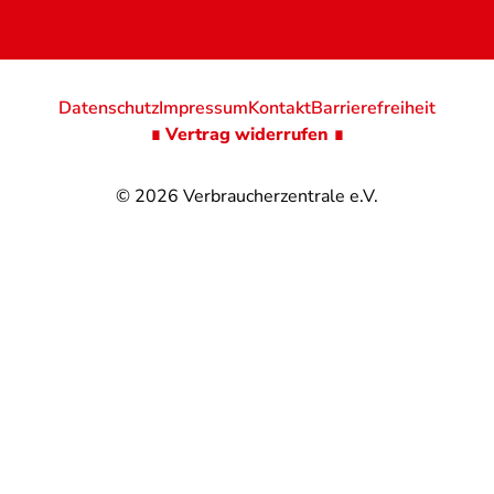
Datenschutz
Impressum
Kontakt
Barrierefreiheit
∎ Vertrag widerrufen ∎
© 2026
Verbraucherzentrale e.V.
@
@