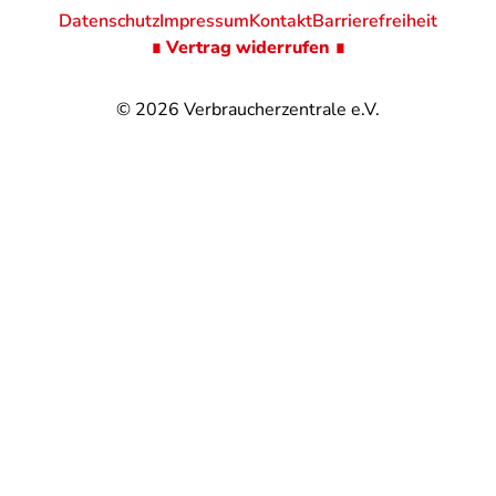
Datenschutz
Impressum
Kontakt
Barrierefreiheit
∎ Vertrag widerrufen ∎
© 2026
Verbraucherzentrale e.V.
@
@