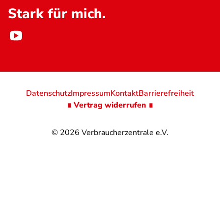
Stark für mich.
Datenschutz
Impressum
Kontakt
Barrierefreiheit
∎ Vertrag widerrufen ∎
© 2026
Verbraucherzentrale e.V.
@
@