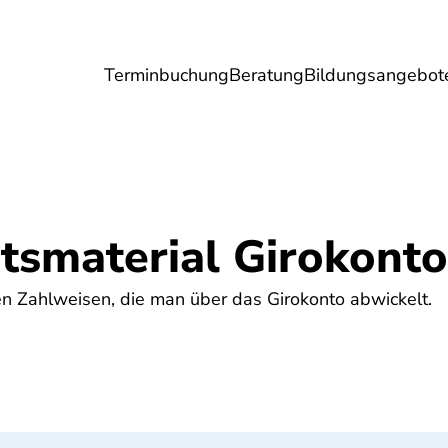
Terminbuchung
Beratung
Bildungsangebot
Umwelt
Gesundheit
Energie
Reis
htsmaterial Girokonto
en Zahlweisen, die man über das Girokonto abwickelt.