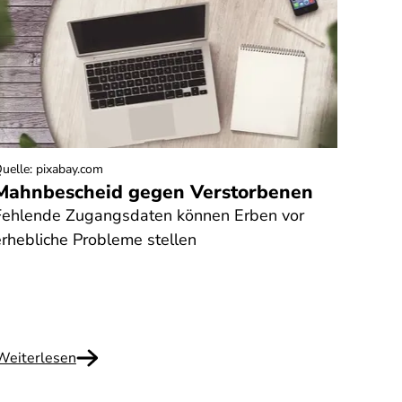
uelle
:
pixabay.com
Mahnbescheid gegen Verstorbenen
Mark
Fehlende Zugangsdaten können Erben vor
Vitam
erhebliche Probleme stellen
ohne 
Weiterlesen
Weite