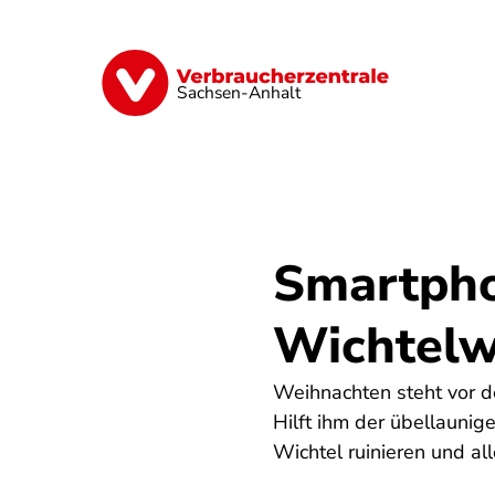
Direkt
zum
Inhalt
Finanzen
Digitales
Lebensmittel
Sachsen-Anhalt
Smartpho
Wichtelw
Weihnachten steht vor de
Hilft ihm der übellauni
Wichtel ruinieren und al