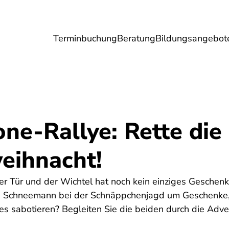
Terminbuchung
Beratung
Bildungsangebot
Umwelt
Gesundheit
Energie
Reis
ne-Rallye: Rette die
eihnacht!
r Tür und der Wichtel hat noch kein einziges Geschenk
ge Schneemann bei der Schnäppchenjagd um Geschenke,
les sabotieren? Begleiten Sie die beiden durch die Adve