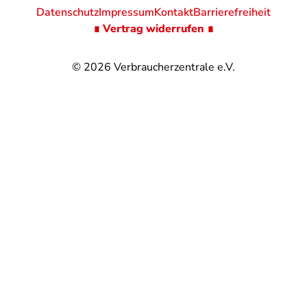
Datenschutz
Impressum
Kontakt
Barrierefreiheit
∎ Vertrag widerrufen ∎
© 2026
Verbraucherzentrale e.V.
@
@