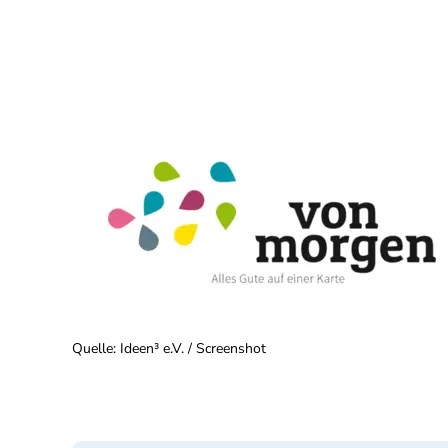
Quelle
:
Ideen³ e.V. / Screenshot