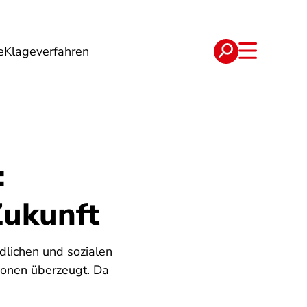
e
Klageverfahren
e
Verträge
:
Zukunft
dlichen und sozialen
tionen überzeugt. Da