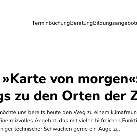
Terminbuchung
Beratung
Bildungsangebot
Umwelt
Gesundheit
Energie
Reis
 »Karte von morgen«
s zu den Orten der 
möchte uns bereits heute den Weg zu einem klimafreun
e reizvolles Angebot, das mit vielen hilfreichen Funk
einiger technischer Schwächen gerne ein Auge zu.