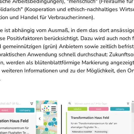
ägliche Arbeitsbedingungen), "menschlich" (Freiräume für
olidarisch" (Kooperation und ethisch-nachhaltiges Wirt
tion und Handel für Verbraucher:innen).
te ist abhängig vom Ausmaß, in dem das dort ansässig
se Positivfaktoren berücksichtigt. Dazu wird auch noch f
d gemeinnützigen (grün) Anbietern sowie zeitlich befris
der praktischen Anwendung schnell durchschaut: Zukunftso
, werden als blütenblattförmige Markierung angezeigt, 
zu weiteren Informationen und zu der Möglichkeit, den 
.