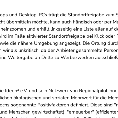
ops und Desktop-PCs trägt die Standortfreigabe zum 
cht übermitteln möchte, kann auch händisch oder per 
einzoomen und erhält linksseitig eine Liste aller auf d
ird im Falle aktivierter Standortfreigabe bei Klick oder 
owie die nähere Umgebung angezeigt. Die Ortung durc
 wir als unkritisch, da der Anbieter gesammelte Pers
ne Weitergabe an Dritte zu Werbezwecken ausschließ
die Ideen³ e.V. und sein Netzwerk von Regionalpilot:inne
blichen ökologischen und sozialen Mehrwert für die Me
echs sogenannte Positivfaktoren definiert. Diese sind "n
und Menschen gewirtschaftet), "erneuerbar" (effiziente