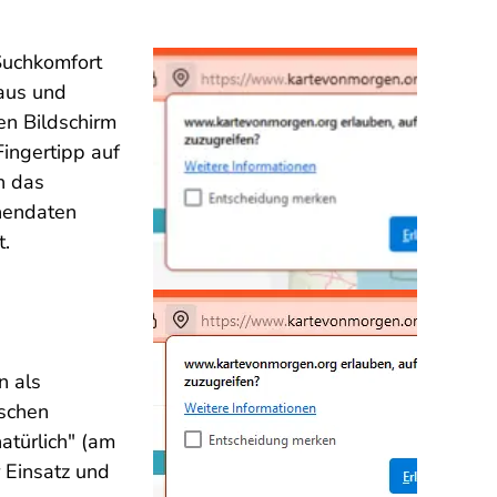
Suchkomfort
Maus und
en Bildschirm
Fingertipp auf
h das
onendaten
t.
n als
nschen
atürlich" (am
r Einsatz und