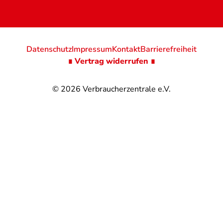
Datenschutz
Impressum
Kontakt
Barrierefreiheit
∎ Vertrag widerrufen ∎
© 2026
Verbraucherzentrale e.V.
@
@