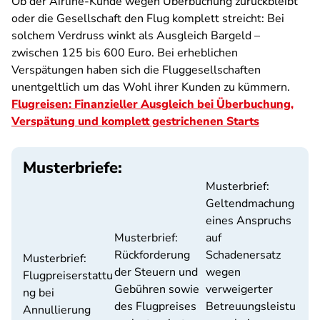
Ob der Airline-Kunde wegen Überbuchung zurückbleibt
oder die Gesellschaft den Flug komplett streicht: Bei
solchem Verdruss winkt als Ausgleich Bargeld –
zwischen 125 bis 600 Euro. Bei erheblichen
Verspätungen haben sich die Fluggesellschaften
unentgeltlich um das Wohl ihrer Kunden zu kümmern.
Flugreisen: Finanzieller Ausgleich bei Überbuchung,
Verspätung und komplett gestrichenen Starts
Musterbriefe:
Musterbrief:
Geltendmachung
eines Anspruchs
Musterbrief:
auf
Rückforderung
Schadenersatz
Musterbrief:
der Steuern und
wegen
Flugpreiserstattu
Gebühren sowie
verweigerter
ng bei
des Flugpreises
Betreuungsleistu
Annullierung