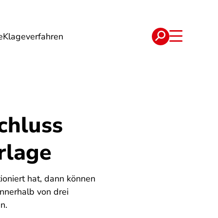
e
Klageverfahren
e
Verträge
chluss
orlage
ioniert hat, dann können
nnerhalb von drei
n.