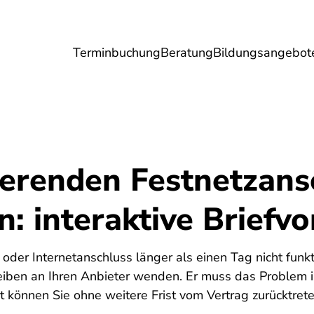
Terminbuchung
Beratung
Bildungsangebot
Umwelt
Gesundheit
Energie
Reis
ierenden Festnetzans
n: interaktive Briefv
oder Internetanschluss länger als einen Tag nicht funkt
reiben an Ihren Anbieter wenden. Er muss das Problem i
können Sie ohne weitere Frist vom Vertrag zurücktrete