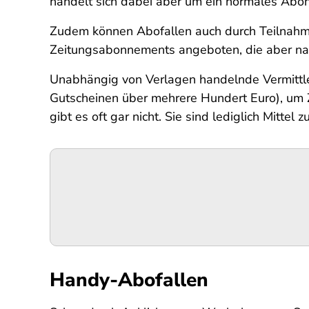
handelt sich dabei aber um ein normales Abon
Zudem können Abofallen auch durch Teilnahm
Zeitungsabonnements angeboten, die aber nach
Unabhängig von Verlagen handelnde Vermittle
Gutscheinen über mehrere Hundert Euro), um Z
gibt es oft gar nicht. Sie sind lediglich Mitt
Podigee-
URL
Handy-Abofallen