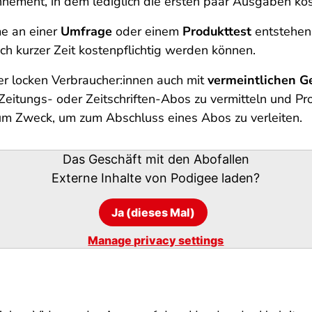
nement, in dem lediglich die ersten paar Ausgaben kos
e an einer
Umfrage
oder einem
Produkttest
entstehen
 kurzer Zeit kostenpflichtig werden können.
r locken Verbraucher:innen auch mit
vermeintlichen 
eitungs- oder Zeitschriften-Abos zu vermitteln und Pr
el zum Zweck, um zum Abschluss eines Abos zu verleiten.
Das Geschäft mit den Abofallen
Externe Inhalte von
Podigee
laden?
Ja (dieses Mal)
Manage privacy settings