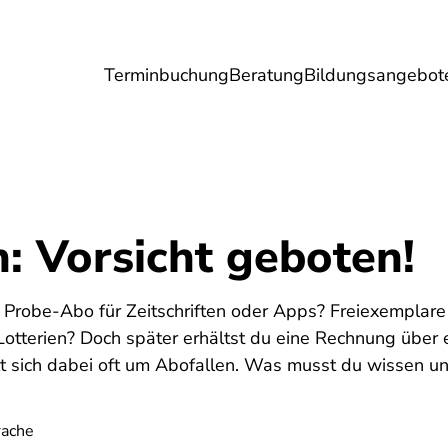
Terminbuchung
Beratung
Bildungsangebot
Umwelt
Gesundheit
Energie
Reis
: Vorsicht geboten!
 Probe-Abo für Zeitschriften oder Apps? Freiexempla
tterien? Doch später erhältst du eine Rechnung über e
lt sich dabei oft um Abofallen. Was musst du wissen u
rache