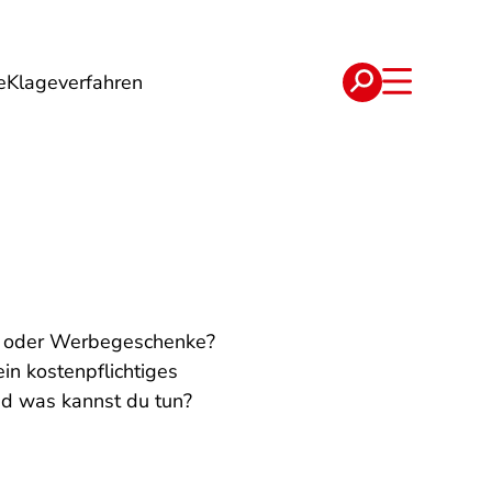
e
Klageverfahren
e
Verträge
re oder Werbegeschenke?
in kostenpflichtiges
nd was kannst du tun?