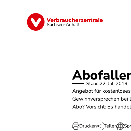
Direkt
zum
Inhalt
Finanzen
Digitales
Lebensmittel
Sachsen-Anhalt
Abofallen
Stand:
22. Juli 2019
Angebot für kostenloses
Gewinnversprechen bei Lo
Abo? Vorsicht: Es hande
Drucken
Teilen
Sp