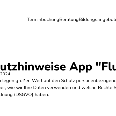
Terminbuchung
Beratung
Bildungsangebot
Umwelt
Gesundheit
Energie
Reis
utzhinweise App "Fl
 2024
en legen großen Wert auf den Schutz personenbezogene
über, wie wir Ihre Daten verwenden und welche Rechte 
rdnung (DSGVO) haben.