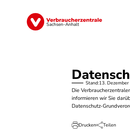
Direkt
zum
Inhalt
Finanzen
Digitales
Lebensmittel
Sachsen-Anhalt
Datensch
Stand:
13. Dezember
Die Verbraucherzentral
informieren wir Sie dar
Datenschutz-Grundvero
Drucken
Teilen