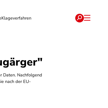
e
Klageverfahren
e
Verträge
ugärger"
r Daten. Nachfolgend
Sie nach der EU-