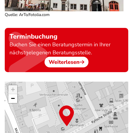
Quelle
:
ArTo/fotolia.com
Terminbuchung
Buchen Sie einen Beratungstermin in Ihrer
nächstgelegenen Beratungsstelle.
Weiterlesen
+
−