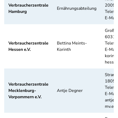
Verbraucherzentrale
20099
Ernährungsabteilung
Hamburg
Telefo
E-Mail
Große 
60313 
Verbraucherzentrale
Bettina Meints-
Telefo
Hessen e.V.
Korinth
E-Mail
korint
hessen
Strand
18055
Verbraucherzentrale
Telefo
Mecklenburg-
Antje Degner
E-Mail
Vorpommern e.V.
antje.
mv.eu