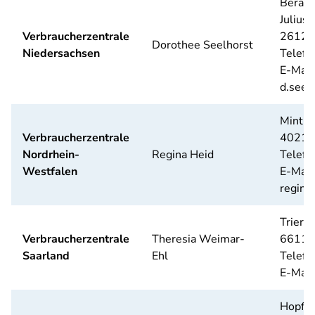
Beratu
Julius
Verbraucherzentrale
26122
Dorothee Seelhorst
Niedersachsen
Telefo
E-Mail
d.seel
Mintro
Verbraucherzentrale
40215
Nordrhein-
Regina Heid
Telefo
Westfalen
E-Mail
regina
Trierer
Verbraucherzentrale
Theresia Weimar-
66111
Saarland
Ehl
Telefo
E-Mail
Hopfen