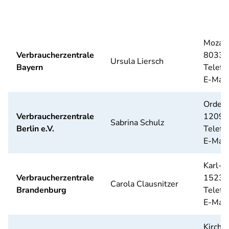
Mozart
Verbraucherzentrale
80336
Ursula Liersch
Bayern
Telefo
E-Mail
Ordens
Verbraucherzentrale
12099 
Sabrina Schulz
Berlin e.V.
Telefo
E-Mail
Karl-M
Verbraucherzentrale
15230 
Carola Clausnitzer
Brandenburg
Telefo
E-Mail
Kirche