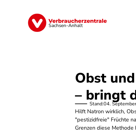
Direkt
zum
Inhalt
Finanzen
Digitales
Lebensmittel
Sachsen-Anhalt
Obst und
– bringt 
Stand:
04. Septembe
Hilft Natron wirklich, O
"pestizidfreie" Früchte 
Grenzen diese Methode h