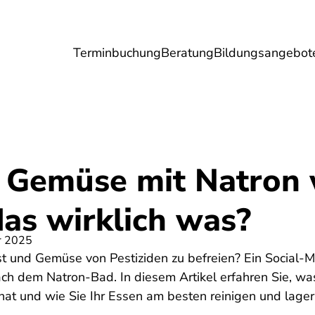
Terminbuchung
Beratung
Bildungsangebot
Umwelt
Gesundheit
Energie
Reis
 Gemüse mit Natron
das wirklich was?
r 2025
bst und Gemüse von Pestiziden zu befreien? Ein Social-
nach dem Natron-Bad. In diesem Artikel erfahren Sie, wa
at und wie Sie Ihr Essen am besten reinigen und lager