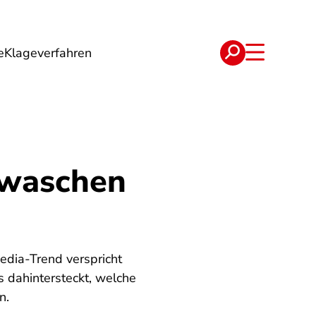
e
Klageverfahren
e
Verträge
 waschen
Media-Trend verspricht
s dahintersteckt, welche
n.