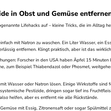
zide in Obst und Gemüse entferne
enannte Lifehacks auf – kleine Tricks, die im Alltag he
infach mit Natron zu waschen. Ein Liter Wasser, ein E
lässig entfernen. Klingt praktisch, aber ist das wirklic
uchungen: Forscher in den USA haben Äpfel 15 Minuten 
he, zum Beispiel Thiabendazol oder Phosmet, weitgehend
ch mit Wasser oder Natron lösen. Einige Wirkstoffe sind f
ystemische Pestizide, dringen sogar tief ins Fruchtflei
so helfen, aber es entfernt nie alle Rückstände.
emüse mit Essig, Zitronensaft oder sogar Spülmittel zu