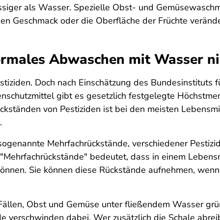
ssiger als Wasser. Spezielle Obst- und Gemüsewaschmi
den Geschmack oder die Oberfläche der Früchte veränd
ormales Abwaschen mit Wasser ni
stiziden. Doch nach Einschätzung des Bundesinstituts f
zenschutzmittel gibt es gesetzlich festgelegte Höchstm
kständen von Pestiziden ist bei den meisten Lebensmitt
.
sogenannte Mehrfachrückstände, verschiedener Pestizi
 "Mehrfachrückstände" bedeutet, dass in einem Lebens
können. Sie können diese Rückstände aufnehmen, wenn S
n Fällen, Obst und Gemüse unter fließendem Wasser gr
e verschwinden dabei. Wer zusätzlich die Schale abreib