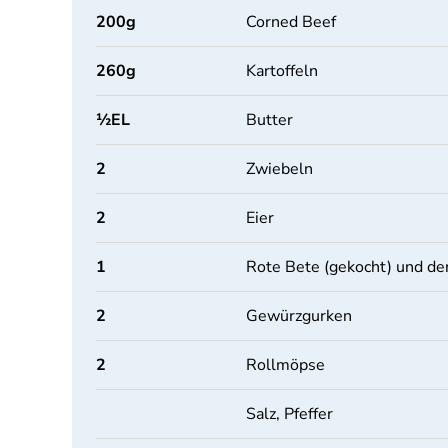
200
g
Corned Beef
260
g
Kartoffeln
½
EL
Butter
2
Zwiebeln
2
Eier
1
Rote Bete (gekocht) und de
2
Gewürzgurken
2
Rollmöpse
Salz, Pfeffer