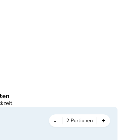
ten
kzeit
-
+
2
Portionen