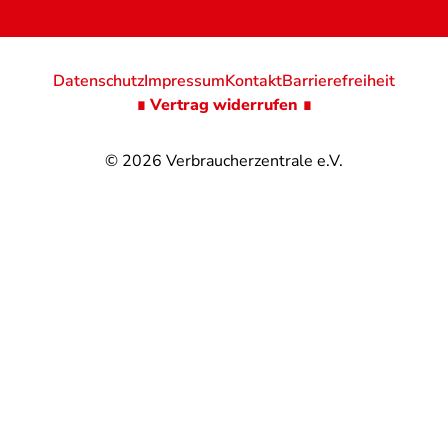
Datenschutz
Impressum
Kontakt
Barrierefreiheit
∎ Vertrag widerrufen ∎
© 2026
Verbraucherzentrale e.V.
@
@