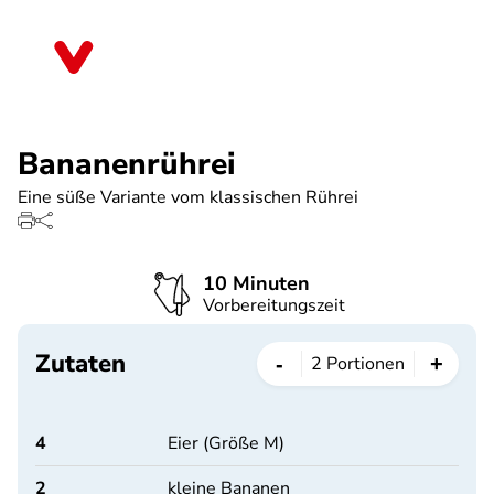
Direkt
zum
Sachsen-Anhalt
Inhalt
Bananenrührei
Eine süße Variante vom klassischen Rührei
10 Minuten
Vorbereitungszeit
Zutaten
-
+
2
Portionen
4
Eier (Größe M)
2
kleine Bananen