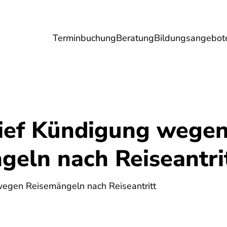
Terminbuchung
Beratung
Bildungsangebot
Umwelt
Gesundheit
Energie
Reis
ief Kündigung wege
geln nach Reiseantri
5
wegen Reisemängeln nach Reiseantritt