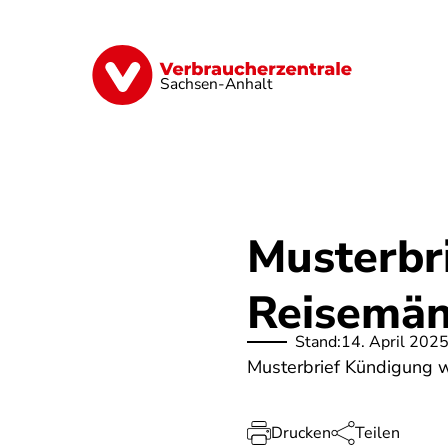
Direkt
zum
Inhalt
Finanzen
Digitales
Lebensmittel
Sachsen-Anhalt
Musterbr
Reisemän
Stand:
14. April 202
Musterbrief Kündigung 
Drucken
Teilen