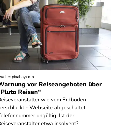
uelle
:
pixabay.com
Warnung vor Reiseangeboten über
Heiz
„Pluto Reisen“
weit
Reiseveranstalter wie vom Erdboden
Ab so
verschluckt - Webseite abgeschaltet,
stelle
Telefonnummer ungültig. Ist der
Reiseveranstalter etwa insolvent?