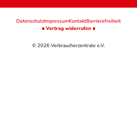
Datenschutz
Impressum
Kontakt
Barrierefreiheit
∎ Vertrag widerrufen ∎
© 2026
Verbraucherzentrale e.V.
@
@