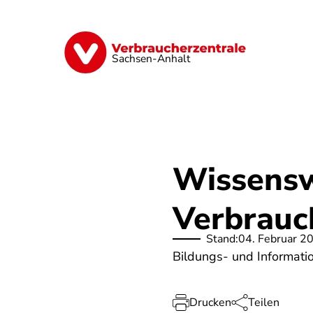
Direkt
zum
Inhalt
Finanzen
Digitales
Lebensmittel
Sachsen-Anhalt
Wissensw
Verbrauc
Stand:
04. Februar 2
Bildungs- und Informatio
Drucken
Teilen