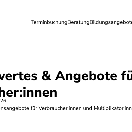
Terminbuchung
Beratung
Bildungsangebot
Umwelt
Gesundheit
Energie
Reis
ertes & Angebote f
her:innen
026
nsangebote für Verbraucher:innen und Multiplikator:in