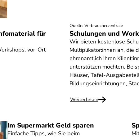
Quelle
:
Verbraucherzentrale
fomaterial für
Schulungen und Works
Wir bieten kostenlose Schu
Workshops, vor-Ort
Multiplikator:innen an, die
ehrenamtlich ihren Klient:i
unterstützen möchten. Beisp
Häuser, Tafel-Ausgabeste
Bildungseinrichtungen, Stad
Weiterlesen
Im Supermarkt Geld sparen
Sp
Einfache Tipps, wie Sie beim
Mi