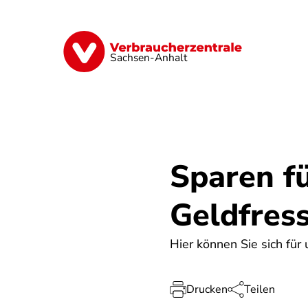
Direkt
zum
Inhalt
Finanzen
Digitales
Lebensmittel
Sachsen-Anhalt
Sparen f
Geldfres
Hier können Sie sich fü
Drucken
Teilen