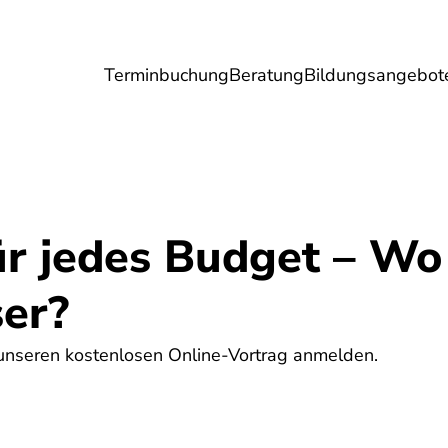
Terminbuchung
Beratung
Bildungsangebot
Umwelt
Gesundheit
Energie
Reis
ür jedes Budget – Wo
ser?
r unseren kostenlosen Online-Vortrag anmelden.