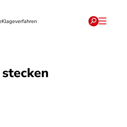
e
Klageverfahren
e
Verträge
 stecken