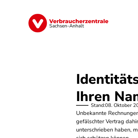
Direkt
zum
Inhalt
Finanzen
Digitales
Lebensmittel
Sachsen-Anhalt
Identitä
Ihren Nam
Stand:
08. Oktober 2
Unbekannte Rechnungen, 
gefälschter Vertrag dah
unterschrieben haben, mü