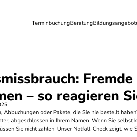
Terminbuchung
Beratung
Bildungsangebot
Umwelt
Gesundheit
Energie
Reis
tsmissbrauch: Fremde
en – so reagieren Sie
025
Abbuchungen oder Pakete, die Sie nie bestellt haben? 
inter, abgeschlossen in Ihrem Namen. Wenn Sie selbst k
ssen Sie nicht zahlen. Unser Notfall-Check zeigt, wie S