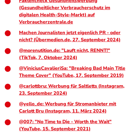
Faktencheck Gesundheitswerbung
(Gesundheitlicher Verbraucherschutz im
digitalen Health-Style-Markt) auf
Verbraucherzentrale.de
Machen Journalisten jetzt eigenlich PR - oder
nicht? (Übermedien.de, 27. September 2024)
@morenutition.de: "Lauft nicht, RENNT!"
(TikTok, 7. Oktober 2024)
@ViniciusCavalieriSa: "Breaking Bad Main Title
Theme Cover" (YouTube, 17. September 2019)
@carlottbru: Werbung für Saltletts (Instagram,
23. September 2024)
@yello_de: Werbung für Stromanbieter mit
Carlott Bru (Instagram, 11. März 2024)
@007: "No Time to Die - Worth the Wait"
(YouTube, 15. September 2021)