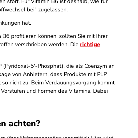
stört. Für Vitamin B6 ist deshalb, wie für
ffwechsel bei" zugelassen.
nkungen hat.
B6 profitieren können, sollten Sie mit Ihrer
toffen verschrieben werden. Die
richtige
P (Pyridoxal-5′-Phosphat), die als Coenzym an
ssage von Anbietern, dass Produkte mit PLP
t so nicht zu: Beim Verdauungsvorgang kommt
n Vorstufen und Formen des Vitamins. Dabei
en achten?