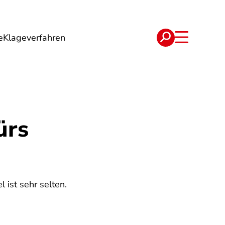
e
Klageverfahren
e
Verträge
ürs
ist sehr selten.