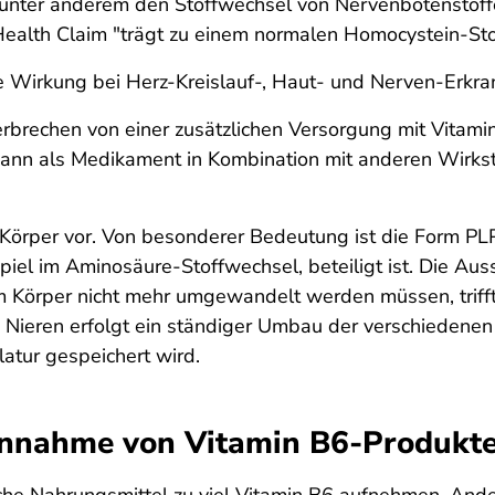
nter anderem den Stoffwechsel von Nervenbotenstoffen 
Health Claim "trägt zu einem normalen Homocystein-Sto
e Wirkung bei Herz-Kreislauf-, Haut- und Nerven-Erkra
rbrechen von einer zusätzlichen Versorgung mit Vitamin 
kann als Medikament in Kombination mit anderen Wirks
 Körper vor. Von besonderer Bedeutung ist die Form PL
piel im Aminosäure-Stoffwechsel, beteiligt ist. Die Au
m Körper nicht mehr umgewandelt werden müssen, triff
d Nieren erfolgt ein ständiger Umbau der verschiedene
atur gespeichert wird.
 Einnahme von Vitamin B6-Produkt