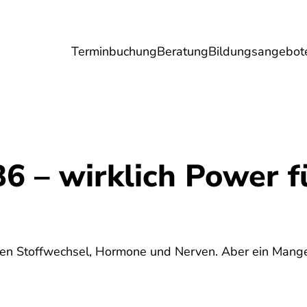
Terminbuchung
Beratung
Bildungsangebot
Umwelt
Gesundheit
Energie
Reis
6 – wirklich Power f
den Stoffwechsel, Hormone und Nerven. Aber ein Mangel 