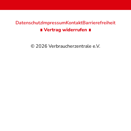
Datenschutz
Impressum
Kontakt
Barrierefreiheit
∎ Vertrag widerrufen ∎
© 2026
Verbraucherzentrale e.V.
@
@