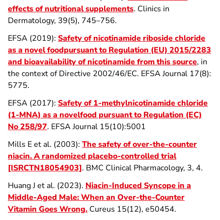
effects of nutritional supplements
. Clinics in
Dermatology, 39(5), 745–756.
EFSA (2019):
Safety of nicotinamide riboside chloride
as a novel foodpursuant to Regulation (EU) 2015/2283
and bioavailability of nicotinamide from this source
, in
the context of Directive 2002/46/EC. EFSA Journal 17(8):
5775.
EFSA (2017):
Safety of 1-methylnicotinamide chloride
(1-MNA) as a novelfood pursuant to Regulation (EC)
No 258/97
. EFSA Journal 15(10):5001
Mills E et al. (2003):
The safety of over-the-counter
niacin. A randomized placebo-controlled trial
[ISRCTN18054903]
. BMC Clinical Pharmacology, 3, 4.
Huang J et al. (2023).
Niacin-Induced Syncope in a
Middle-Aged Male: When an Over-the-Counter
Vitamin Goes Wrong.
Cureus 15(12), e50454.