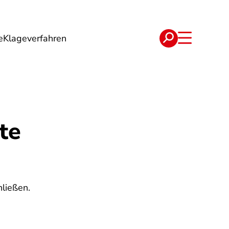
e
Klageverfahren
e
Verträge
te
ließen.