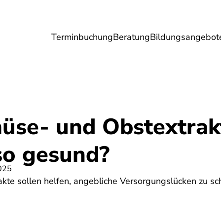
Terminbuchung
Beratung
Bildungsangebot
Umwelt
Gesundheit
Energie
Reis
üse- und Obstextrak
so gesund?
025
te sollen helfen, angebliche Versorgungslücken zu sch