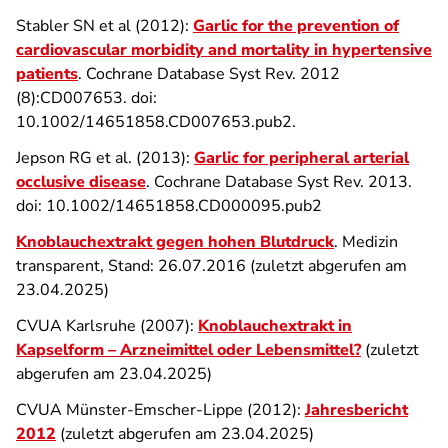
Stabler SN et al (2012):
Garlic for the prevention of
cardiovascular morbidity and mortality in hypertensive
patients
. Cochrane Database Syst Rev. 2012
(8):CD007653. doi:
10.1002/14651858.CD007653.pub2.
Jepson RG et al. (2013):
Garlic for peripheral arterial
occlusive disease
. Cochrane Database Syst Rev. 2013.
doi: 10.1002/14651858.CD000095.pub2
Knoblauchextrakt gegen hohen Blutdruck
. Medizin
transparent, Stand: 26.07.2016 (zuletzt abgerufen am
23.04.2025)
CVUA Karlsruhe (2007):
Knoblauchextrakt in
Kapselform – Arzneimittel oder Lebensmittel?
(zuletzt
abgerufen am 23.04.2025)
CVUA Münster-Emscher-Lippe (2012):
Jahresbericht
2012
(zuletzt abgerufen am 23.04.2025)