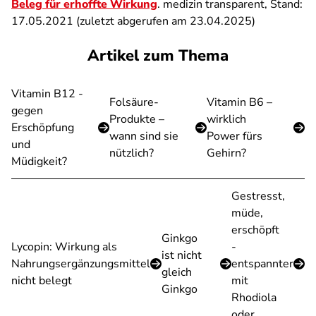
Beleg für erhoffte Wirkung
. medizin transparent, Stand:
17.05.2021 (zuletzt abgerufen am 23.04.2025)
Artikel zum Thema
Vitamin B12 -
Folsäure-
Vitamin B6 –
gegen
Produkte –
wirklich
Erschöpfung
wann sind sie
Power fürs
und
nützlich?
Gehirn?
Müdigkeit?
Gestresst,
müde,
erschöpft
Ginkgo
Lycopin: Wirkung als
-
ist nicht
Nahrungsergänzungsmittel
entspannter
gleich
nicht belegt
mit
Ginkgo
Rhodiola
oder