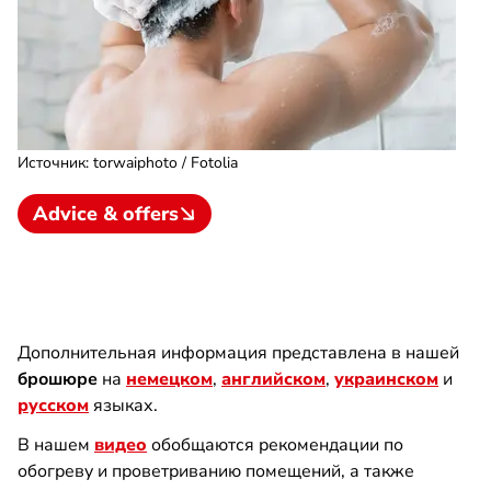
Источник
:
torwaiphoto / Fotolia
Advice & offers
Дополнительная информация представлена в нашей
брошюре
на
немецком
,
английском
,
украинском
и
русском
языках.
В нашем
видео
обобщаются рекомендации по
обогреву и проветриванию помещений, а также