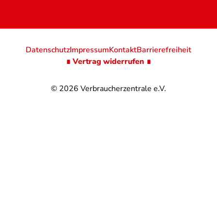
Datenschutz
Impressum
Kontakt
Barrierefreiheit
∎ Vertrag widerrufen ∎
© 2026
Verbraucherzentrale e.V.
@
@