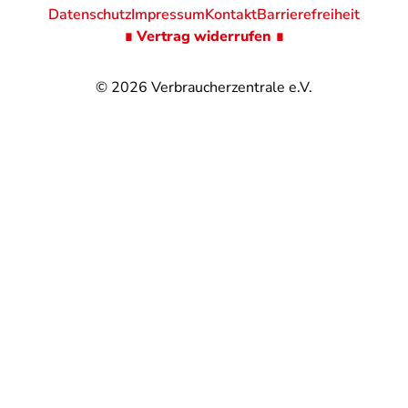
Datenschutz
Impressum
Kontakt
Barrierefreiheit
∎ Vertrag widerrufen ∎
© 2026
Verbraucherzentrale e.V.
@
@