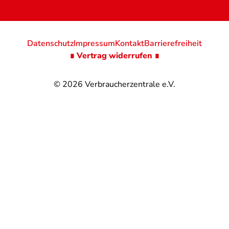
Datenschutz
Impressum
Kontakt
Barrierefreiheit
∎ Vertrag widerrufen ∎
© 2026
Verbraucherzentrale e.V.
@
@