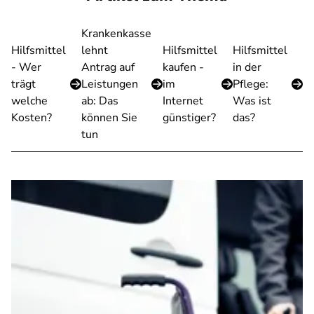
Krankenkasse
Hilfsmittel
lehnt
Hilfsmittel
Hilfsmittel
- Wer
Antrag auf
kaufen -
in der
trägt
Leistungen
im
Pflege:
welche
ab: Das
Internet
Was ist
Kosten?
können Sie
günstiger?
das?
tun